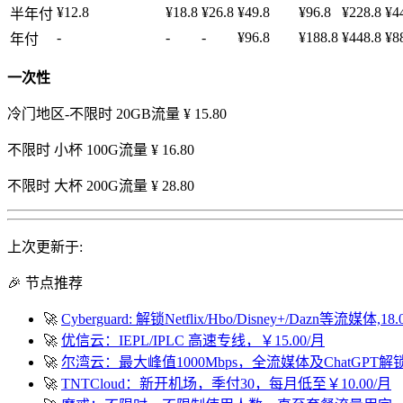
¥12.8
¥18.8
¥26.8
¥49.8
¥96.8
¥228.8
¥4
半年付
-
-
-
¥96.8
¥188.8
¥448.8
¥8
年付
一次性
冷门地区-不限时 20GB流量 ¥ 15.80
不限时 小杯 100G流量 ¥ 16.80
不限时 大杯 200G流量 ¥ 28.80
上次更新于:
🎉 节点推荐
🚀
Cyberguard: 解锁Netflix/Hbo/Disney+/Dazn等流媒体,18
🚀
优信云：IEPL/IPLC 高速专线，￥15.00/月
🚀
尔湾云：最大峰值1000Mbps，全流媒体及ChatGPT解
🚀
TNTCloud：新开机场，季付30，每月低至￥10.00/月