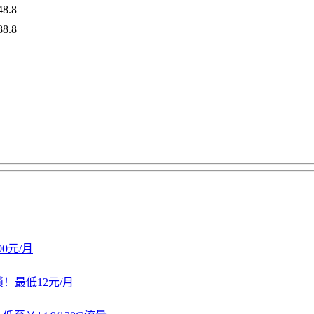
48.8
88.8
.00元/月
锁！最低12元/月