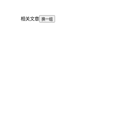
相关文章
换一组