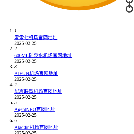
1
零零七机场官网地址
2025-02-25
2
600ML矿泉水机场官网地址
2025-02-25
3
AIFUN机场官网地址
2025-02-25
4
华夏联盟机场官网地址
2025-02-25
5
AgentNEO官网地址
2025-02-25
6
Aladdin机场官网地址
2025-02-25