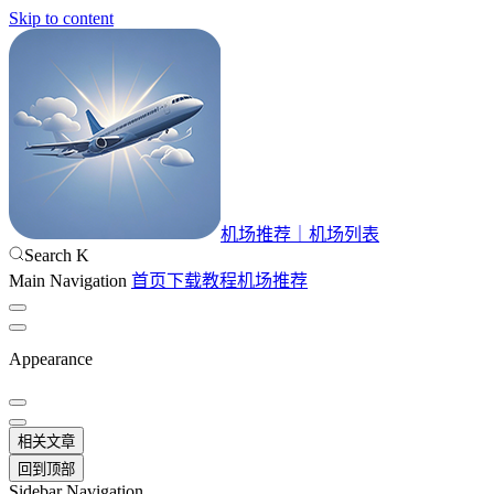
Skip to content
机场推荐｜机场列表
Search
K
Main Navigation
首页
下载
教程
机场推荐
Appearance
相关文章
回到顶部
Sidebar Navigation