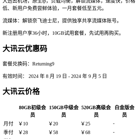
大迅云机场，原生ip，负载均衡，解锁流媒体，速度快，价格
低、新用户免费尝鲜体验，一月套餐低至五元。
流媒体：解锁奈飞迪士尼，提供独享共享流媒体账号。
新注册用户享36小时，10GB试用套餐，先试用再购买。
大讯云优惠码
套餐兑换码：Returning9
有效时间： 2024 年 8 月 19 日 - 2024 年 9 月 5 日
大讯云价格
80GB初级会
150GB中级会
520GB高级会
白金版会
员
员
员
员
-
月付
￥10
￥20
￥25
-
季付
￥28
￥58
￥68