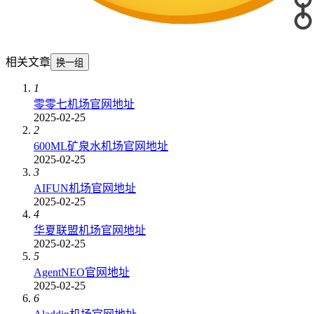
相关文章
换一组
1
零零七机场官网地址
2025-02-25
2
600ML矿泉水机场官网地址
2025-02-25
3
AIFUN机场官网地址
2025-02-25
4
华夏联盟机场官网地址
2025-02-25
5
AgentNEO官网地址
2025-02-25
6