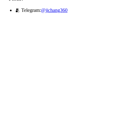
🫂 Telegram:
@jichang360