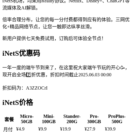
iNetS机场，均采用Reality协议。Netflix、Disney+、ChatGPT等
流媒体及AI解锁。
倍率合理分布，让您的每一分付费都得到应有的体验。三网优
化+精品网络节点，让您一触即达纵享丝滑。
新用户提供七天免费试用，订购后可体验全节点！
iNetS优惠码
一年一度的端午节到来了，在这里祝大家端午节玩的开心🥳，
现开启全场7️⃣折优惠，折扣时间截止2025.06.03 00:00
折扣码为：A3ZZOCrI
iNetS价格
Micro-
Mini-
Stander-
Pro-
ProPlus-
套餐
50GB
100GB
200G
300GB
500G
¥4.9
¥9.9
¥19.9
¥27.9
¥39.9
月付