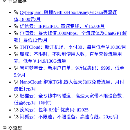
🎉 节点推荐
🚀
Cyberguard: 解锁Netflix/Hbo/Disney+/Dazn等流媒
体,18.00元/月
🚀
优信云：IEPL/IPLC 高速专线，￥15.00/月
🚀
尔湾云：最大峰值1000Mbps，全流媒体及ChatGPT解
锁！最低12元/月
🚀
TNTCloud：新开机场，季付30，每月低至￥10.00/月
🚀
魔戒：不限时，不限制使用人数，直至套餐流量用
完，低至￥14.9/130G流量
🚀
宝可梦星云：新用户首单：9折优惠码：9999，低至
5.9/月
🚀
NanoCloud: 绑定TG机器人每天领取免费流量，月付
最低1元/月
🚀
肥猫云：全专线中转隧道，高速大宽带不限设备数，
低至6元/月（年付）
🚀
疾风云：包年 6.9折 优惠码: jf2025
🚀
闪狐云：不限速，不限设备。高速专线。20元/月
💬 交流群