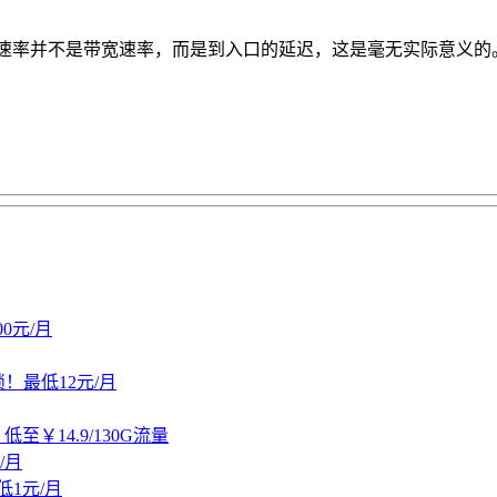
ect 。测出来的速率并不是带宽速率，而是到入口的延迟，这是毫无实
.00元/月
锁！最低12元/月
14.9/130G流量
/月
低1元/月