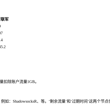
者联军
9
07
14
5.2
流量扣除账户流量1GB。
如：ShadowsocksR、等。‘剩余流量’和‘过期时间‘这两