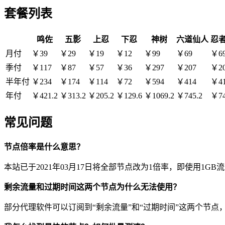
套餐列表
鸣佐
五影
上忍
下忍
神树
六道仙人
忍
月付
￥39
￥29
￥19
￥12
￥99
￥69
￥6
季付
￥117
￥87
￥57
￥36
￥297
￥207
￥2
半年付
￥234
￥174
￥114
￥72
￥594
￥414
￥4
年付
￥421.2
￥313.2
￥205.2
￥129.6
￥1069.2
￥745.2
￥74
常见问题
节点倍率是什么意思？
本站已于2021年03月17日将全部节点改为1倍率，即使用1GB
剩余流量和过期时间这两个节点为什么无法使用？
部分代理软件可以订阅到“剩余流量”和“过期时间”这两个节点，例