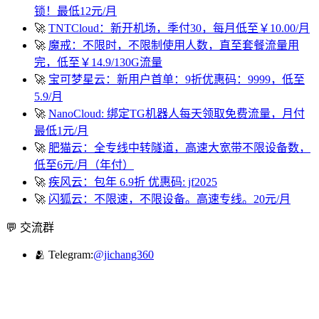
锁！最低12元/月
🚀
TNTCloud：新开机场，季付30，每月低至￥10.00/月
🚀
魔戒：不限时，不限制使用人数，直至套餐流量用
完，低至￥14.9/130G流量
🚀
宝可梦星云：新用户首单：9折优惠码：9999，低至
5.9/月
🚀
NanoCloud: 绑定TG机器人每天领取免费流量，月付
最低1元/月
🚀
肥猫云：全专线中转隧道，高速大宽带不限设备数，
低至6元/月（年付）
🚀
疾风云：包年 6.9折 优惠码: jf2025
🚀
闪狐云：不限速，不限设备。高速专线。20元/月
💬 交流群
🫂 Telegram:
@jichang360