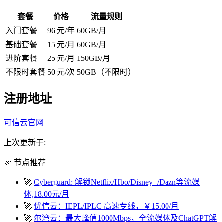
套餐
价格
流量规则
入门套餐
96 元/年
60GB/月
基础套餐
15 元/月
60GB/月
进阶套餐
25 元/月
150GB/月
不限时套餐
50 元/次
50GB（不限时）
注册地址
可信云官网
上次更新于:
🎉 节点推荐
🚀
Cyberguard: 解锁Netflix/Hbo/Disney+/Dazn等流媒
体,18.00元/月
🚀
优信云：IEPL/IPLC 高速专线，￥15.00/月
🚀
尔湾云：最大峰值1000Mbps，全流媒体及ChatGPT解