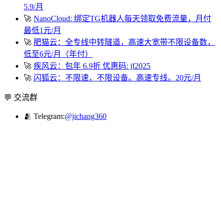
5.9/月
🚀
NanoCloud: 绑定TG机器人每天领取免费流量，月付
最低1元/月
🚀
肥猫云：全专线中转隧道，高速大宽带不限设备数，
低至6元/月（年付）
🚀
疾风云：包年 6.9折 优惠码: jf2025
🚀
闪狐云：不限速，不限设备。高速专线。20元/月
💬 交流群
🫂 Telegram:
@jichang360