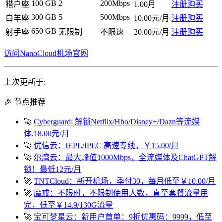
100 GB
2
200Mbps
猎户座
1.00月
注册购买
300 GB
5
500Mbps
白羊座
10.00元/月
注册购买
650 GB
射手座
无限制
不限速
20.00元/月
注册购买
访问NanoCloud机场官网
上次更新于:
🎉 节点推荐
🚀
Cyberguard: 解锁Netflix/Hbo/Disney+/Dazn等流媒
体,18.00元/月
🚀
优信云：IEPL/IPLC 高速专线，￥15.00/月
🚀
尔湾云：最大峰值1000Mbps，全流媒体及ChatGPT解
锁！最低12元/月
🚀
TNTCloud：新开机场，季付30，每月低至￥10.00/月
🚀
魔戒：不限时，不限制使用人数，直至套餐流量用
完，低至￥14.9/130G流量
🚀
宝可梦星云：新用户首单：9折优惠码：9999，低至