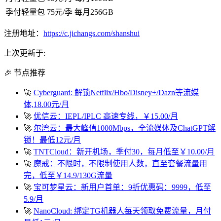
季付轻量包
75元/季
每月256GB
注册地址：
https://c.jichangs.com/shanshui
上次更新于:
🎉 节点推荐
🚀
Cyberguard: 解锁Netflix/Hbo/Disney+/Dazn等流媒
体,18.00元/月
🚀
优信云：IEPL/IPLC 高速专线，￥15.00/月
🚀
尔湾云：最大峰值1000Mbps，全流媒体及ChatGPT解
锁！最低12元/月
🚀
TNTCloud：新开机场，季付30，每月低至￥10.00/月
🚀
魔戒：不限时，不限制使用人数，直至套餐流量用
完，低至￥14.9/130G流量
🚀
宝可梦星云：新用户首单：9折优惠码：9999，低至
5.9/月
🚀
NanoCloud: 绑定TG机器人每天领取免费流量，月付