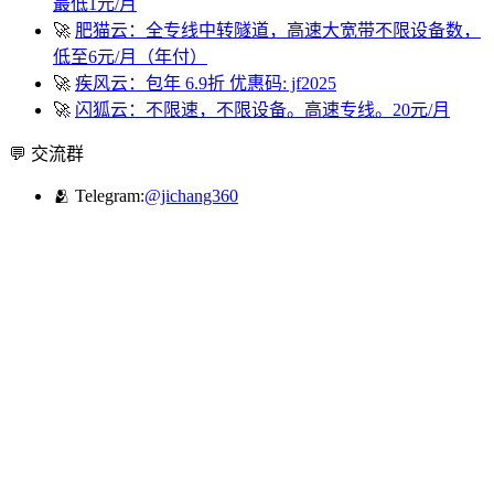
最低1元/月
🚀
肥猫云：全专线中转隧道，高速大宽带不限设备数，
低至6元/月（年付）
🚀
疾风云：包年 6.9折 优惠码: jf2025
🚀
闪狐云：不限速，不限设备。高速专线。20元/月
💬 交流群
🫂 Telegram:
@jichang360