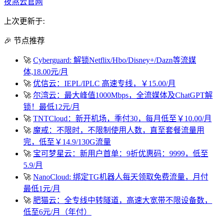
夜煞云官网
上次更新于:
🎉 节点推荐
🚀
Cyberguard: 解锁Netflix/Hbo/Disney+/Dazn等流媒
体,18.00元/月
🚀
优信云：IEPL/IPLC 高速专线，￥15.00/月
🚀
尔湾云：最大峰值1000Mbps，全流媒体及ChatGPT解
锁！最低12元/月
🚀
TNTCloud：新开机场，季付30，每月低至￥10.00/月
🚀
魔戒：不限时，不限制使用人数，直至套餐流量用
完，低至￥14.9/130G流量
🚀
宝可梦星云：新用户首单：9折优惠码：9999，低至
5.9/月
🚀
NanoCloud: 绑定TG机器人每天领取免费流量，月付
最低1元/月
🚀
肥猫云：全专线中转隧道，高速大宽带不限设备数，
低至6元/月（年付）