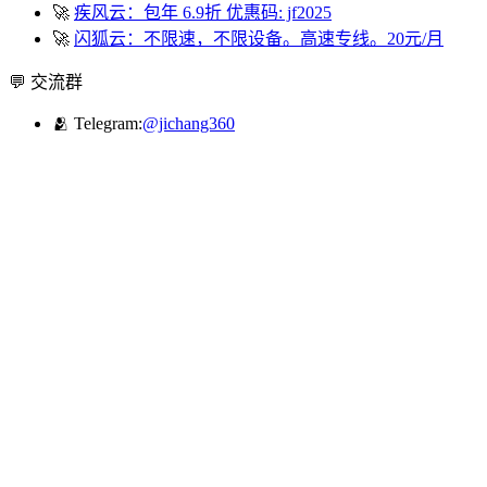
🚀
疾风云：包年 6.9折 优惠码: jf2025
🚀
闪狐云：不限速，不限设备。高速专线。20元/月
💬 交流群
🫂 Telegram:
@jichang360