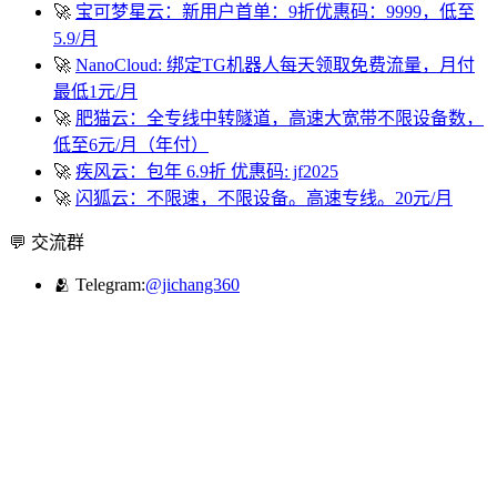
🚀
宝可梦星云：新用户首单：9折优惠码：9999，低至
5.9/月
🚀
NanoCloud: 绑定TG机器人每天领取免费流量，月付
最低1元/月
🚀
肥猫云：全专线中转隧道，高速大宽带不限设备数，
低至6元/月（年付）
🚀
疾风云：包年 6.9折 优惠码: jf2025
🚀
闪狐云：不限速，不限设备。高速专线。20元/月
💬 交流群
🫂 Telegram:
@jichang360