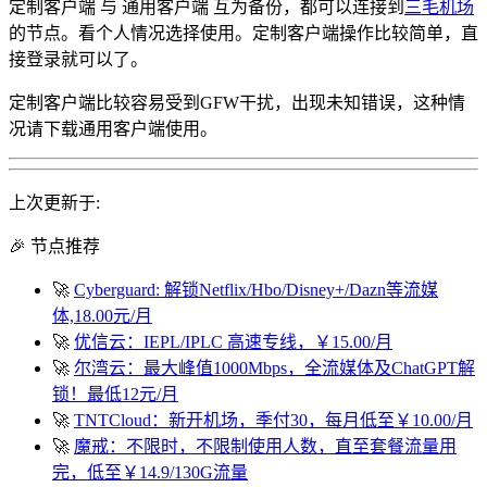
定制客户端 与 通用客户端 互为备份，都可以连接到
三毛机场
的节点。看个人情况选择使用。定制客户端操作比较简单，直
接登录就可以了。
定制客户端比较容易受到GFW干扰，出现未知错误，这种情
况请下载通用客户端使用。
上次更新于:
🎉 节点推荐
🚀
Cyberguard: 解锁Netflix/Hbo/Disney+/Dazn等流媒
体,18.00元/月
🚀
优信云：IEPL/IPLC 高速专线，￥15.00/月
🚀
尔湾云：最大峰值1000Mbps，全流媒体及ChatGPT解
锁！最低12元/月
🚀
TNTCloud：新开机场，季付30，每月低至￥10.00/月
🚀
魔戒：不限时，不限制使用人数，直至套餐流量用
完，低至￥14.9/130G流量