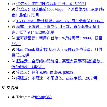
🚀
优信云：IEPL/IPLC 高速专线，￥15.00/月
🚀
尔湾云：最大峰值1000Mbps，全流媒体及ChatGPT解
锁！最低12元/月
🚀
TNTCloud：新开机场，季付30，每月低至￥10.00/月
🚀
魔戒：不限时，不限制使用人数，直至套餐流量用
完，低至￥14.9/130G流量
🚀
宝可梦星云：新用户首单：9折优惠码：9999，低至
5.9/月
🚀
NanoCloud: 绑定TG机器人每天领取免费流量，月付
最低1元/月
🚀
肥猫云：全专线中转隧道，高速大宽带不限设备数，
低至6元/月（年付）
🚀
疾风云：包年 6.9折 优惠码: jf2025
🚀
闪狐云：不限速，不限设备。高速专线。20元/月
💬 交流群
🫂 Telegram:
@jichang360